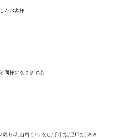
したお客様
スと同様になります⚠
ソ周り/乳首周り/うなじ/手甲指/足甲指)※※