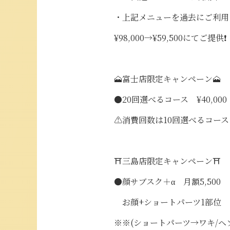
・上記メニューを過去にご利用
¥98,000→¥59,500にてご提供❗️
🗻富士店限定キャンペーン🗻
●20回選べるコース ¥40,000
⚠消費回数は10回選べるコー
⛩️三島店限定キャンペーン⛩️
●顔サブスク＋α 月額5,500
お顔+ショートパーツ1部位
※※(ショートパーツ→ワキ/ヘ