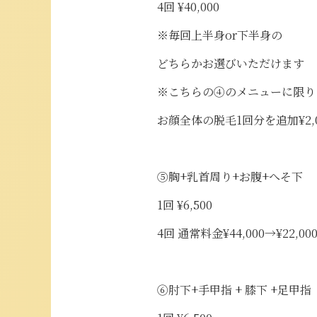
4回 ¥40,000
※毎回上半身or下半身の
どちらかお選びいただけます
※こちらの④のメニューに限り
お顔全体の脱毛1回分を追加¥2,
⑤胸+乳首周り+お腹+へそ下
1回 ¥6,500
4回 通常料金¥44,000→¥22,00
⑥肘下+手甲指 + 膝下 +足甲指