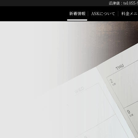
沼津店：tel.055-
新着情報
ASKについて
料金メニ