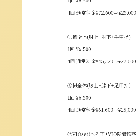
1回 ¥6,500
4回 通常料金¥72,600⇒¥25,00
⑦腕全体(肘上+肘下+手甲指)
1回 ¥6,500
4回 通常料金¥45,320→¥22,000
⑧脚全体(膝上+膝下+足甲指)
1回 ¥6,500
4回 通常料金¥61,600→¥25,000
⑨VIOset(へそ下+VIO陰嚢陰茎