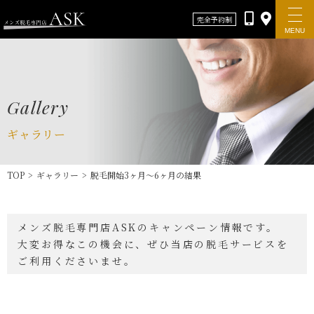
完全予約制
MENU
Gallery
ギャラリー
TOP
>
ギャラリー
>
脱毛開始3ヶ月〜6ヶ月の結果
Top
メンズ脱毛専門店ASKのキャンペーン情報です。
新着情報
大変お得なこの機会に、ぜひ当店の脱毛サービスを
ご利用くださいませ。
ASKについて
料金メニュー